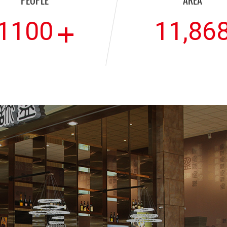
PEOPLE
AREA
1100
11,86