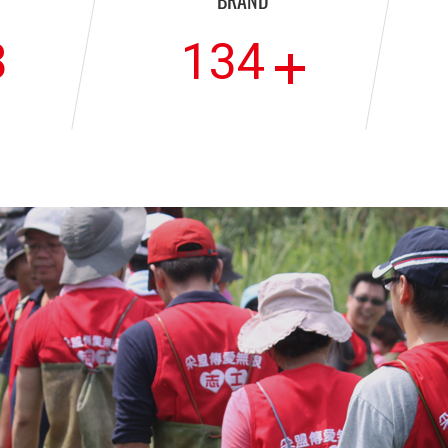
BRAND
8
134