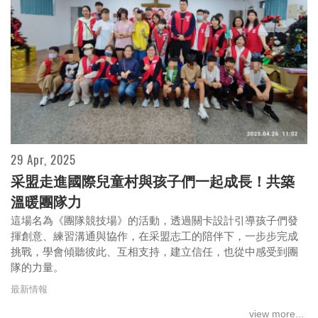
29 Apr, 2025
桃機「龍馬舞春」請來巨龍凌空飛舞 旅客駐足
采盟走進國際兒童村與孩子們一起成長！共築
圍觀喜拿造型燈籠
溫暖團隊力
這場名為《團隊競技場》的活動，透過關卡設計引導孩子們發
揮創意、練習溝通與協作，在采盟志工的陪伴下，一步步完成
挑戰，學會傾聽彼此、互相支持，建立信任，也從中感受到團
隊的力量。
最新情報
view more...