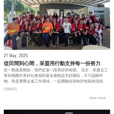
27 May, 2025
從田間到心間，采盟用行動支持每一份努力
從一顆蔬菜開始，我們走進一段美好的相遇。 這次，采盟志工
懿媽當先 馨想事成 購物滿額優惠活動
來到桃團市美好社會福利基金會附設关好園區，不只認購作
物，而是實際走進工作場域，一起體驗從採收到包裝的流程。
活動快訊
view more...