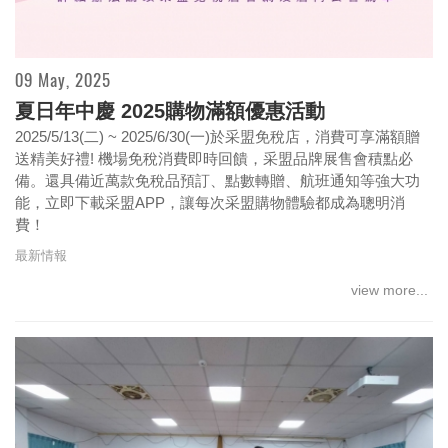
Testoni 2026春夏系列-匠藝沐陽而生 繁花盛放
09 May, 2025
的一季／以皮革縫製的義大利夏日夢境
夏日年中慶 2025購物滿額優惠活動
2025/5/13(二) ~ 2025/6/30(一)於采盟免稅店，消費可享滿額贈
送精美好禮! 機場免稅消費即時回饋，采盟品牌展售會積點必
備。還具備近萬款免稅品預訂、點數轉贈、航班通知等強大功
能，立即下載采盟APP，讓每次采盟購物體驗都成為聰明消
費！
最新情報
view more...