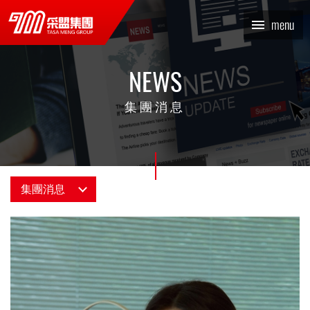
消息總覽_集團消息 | TASA
menu
MENG 采盟集團
NEWS
集團消息
集團消息
消息總覽
最新情報
采編專欄