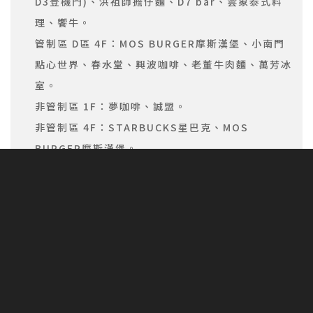
D3登機門)、洪祖師擔仔麵、D7 bar、雲象泰式料
理、饗牛。
管制區 D區 4F：MOS BURGER摩斯漢堡、小南門
點心世界、春水堂、興波咖啡、老董牛肉麵、萬芳冰
室。
非管制區 1F：夢咖啡、誠盟。
非管制區 4F：STARBUCKS星巴克、MOS
BURGER摩斯漢堡。
適用餐廳如有臨時性變動，以現場公告為主。
使用期限至 2024年10月31日，請於有效期限內使
用完畢。逾期未兌換無法退還點數與現金。
此抵用券兌換後恕不退還，如有違法情事或是不當行
為，本公司保留修改活動之權利並依法追究。
持抵用券消費折抵之金額不予累積會員點數
持此抵用券消費時，券面金額不開立發票，亦不得兌