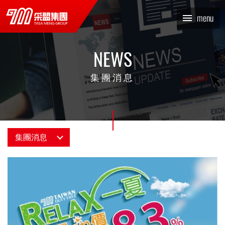
消息總覽_集團消息 | TASA
menu
MENG 采盟集團
NEWS
集團消息
集團消息
消息總覽
最新情報
采編專欄