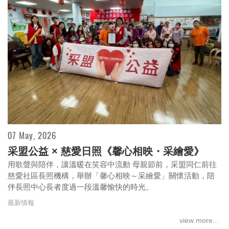
07 May, 2026
采盟公益 × 慈愛日照《馨心相映・采繪愛》
用歌聲與陪伴，讓溫暖在笑容中流動 母親節前，采盟同仁前往
慈愛社區長照機構，舉辦「馨心相映～采繪愛」關懷活動，陪
伴長照中心長者度過一段溫馨愉快的時光。
最新情報
view more...