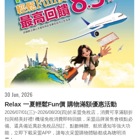
商品資訊
新聞剪報
活動花絮
30 Jun, 2026
Relax 一夏輕鬆Fun價 購物滿額優惠活動
2026/07/01(三)~2026/08/20(四)於采盟免稅店，消費可享滿額折
扣與精美好禮! 機場免稅消費即時回饋，采盟品牌展售會積點必
備。還具備近萬款免稅品預訂、點數轉贈、航班通知等強大功
能，立即下載采盟APP，讓每次采盟購物體驗都成為聰明消