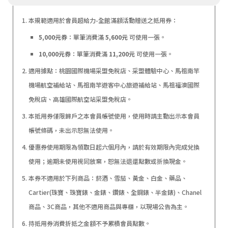
本規範適用於會員超給力-全館滿額活動贈送之抵用券：
5,000元券
：單筆消費滿
5,600元
可使用一張。
10,000元券
：單筆消費滿
11,200元
可使用一張。
適用據點：桃園國際機場采盟免稅店、采盟體驗中心、馬祖南竿
機場航空補給站、馬祖南竿遊客中心旅遊補給站、馬祖福澳國際
免稅店、高雄國際航空站采盟免稅店。
本抵用券僅限歸戶之本會員帳號使用，使用時請主動出示本會員
帳號條碼，未出示恕無法使用。
優惠券使用期限為領取日起六個月內，請於有效期限內完成兌換
使用；逾期未使用視同放棄，恕無法退還點數或折換現金。
本券不適用於下列商品：菸酒、雪茄、黃金、白金、藥品、
Cartier(珠寶、珠寶錶、金錶、鑽錶、全鋼錶、半金錶)、Chanel
商品、3C商品，其他不適用商品與專櫃，以現場公告為主。
持抵用券消費折抵之金額不予累積會員點數。