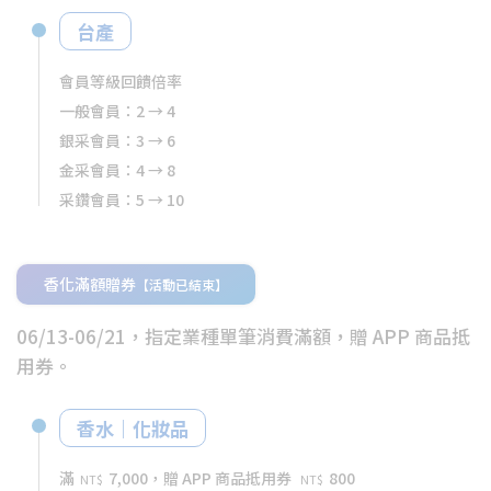
台產
會員等級回饋倍率
一般會員：2 → 4
銀采會員：3 → 6
金采會員：4 → 8
采鑽會員：5 → 10
香化滿額贈券
【活動已結束】
06/13-06/21，指定業種單筆消費滿額，贈 APP 商品抵
用券。
香水｜化妝品
滿
7,000，贈 APP 商品抵用券
800
NT$
NT$