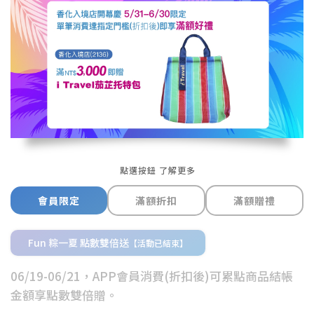
點選按鈕 了解更多
會員限定
滿額折扣
滿額贈禮
Fun 粽一夏 點數雙倍送
【活動已結束】
06/19-06/21，APP會員消費(折扣後)可累點商品結帳
金額享點數雙倍贈。