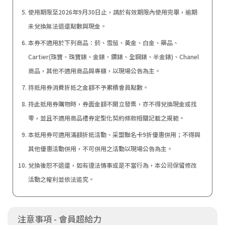
使用期限至2026年9月30日止，請於有效期限內使用完畢，逾期
未兌換無法退還點數與現金。
本券不適用於下列商品：菸、雪茄、黃金、白金、藥品、
Cartier(珠寶、珠寶錶、金錶、鑽錶、全鋼錶、半金錶)、Chanel
商品，其他不適用商品與專櫃，以現場公告為主。
持抵用券消費折抵之金額不予累積會員點數。
持此抵用券購物時，券面金額不開立發票，亦不得兌換現金或找
零，並且不適用商品禮券定型化契約條款相關記載之規範。
本抵用券可適用滿額折抵活動、采盟聯名卡9折優惠併用；不得與
其他優惠活動併用，不可併用之活動以現場公告為主。
兌換後恕不退還，如有違法情事或是不當行為，本公司保留修改
活動之權利並依法追究。
注意事項 - 會員超給力