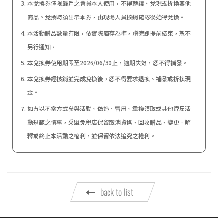
本兌換券僅限歸戶之會員本人使用，不得轉讓、兌現或折換其他
商品。兌換時須出示本券，由現場人員核銷確認後始得兌換。
本活動贈品數量有限，依實際庫存為準，贈完即提前結束，恕不
另行通知。
本兌換券使用期限至2026/06/30止，逾期失效，恕不得補發。
本兌換券經核銷並完成兌換後，恕不得要求退換、補發或折換現
金。
如有以不當方式參與活動、偽造、冒用、重複領取或其他違反活
動規範之情事，采盟免稅店保留取消資格、回收贈品、變更、解
釋或終止本活動之權利，並保留依法追究之權利。
back to list