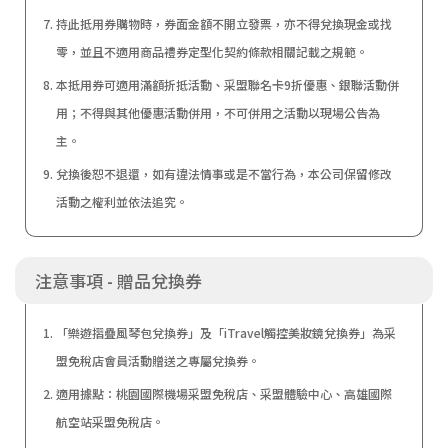
持此抵用券購物時，券面金額不開立發票，亦不得兌換現金或找
零，並且不適用商品禮券定型化契約條款相關記載之規範。
本抵用券可適用滿額折抵活動、采盟聯名卡9折優惠、銀聯活動併
用；不得與其他優惠活動併用，不可併用之活動以現場公告為
主。
兌換後恕不退還，如有違法情事或是不當行為，本公司保留修改
活動之權利並依法追究。
注意事項 - 贈品兌換券
「樂遊摺疊風琴包兌換券」及「iTravel觸控美妝鏡兌換券」為采
盟免稅店會員活動贈送之專屬兌換券。
適用據點：桃園國際機場采盟免稅店、采盟體驗中心、高雄國際
航空站采盟免稅店。