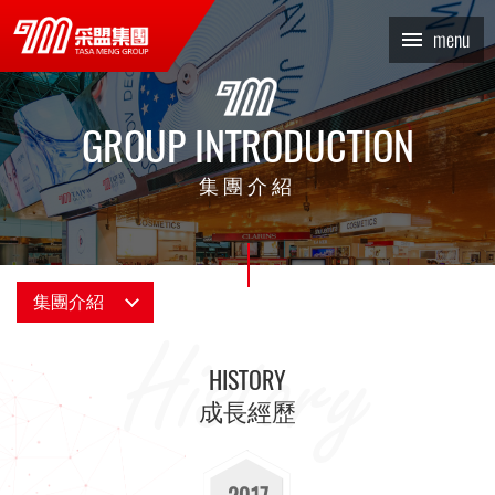
成長經歷_集團介紹 | TASA
menu
MENG 采盟集團
GROUP INTRODUCTION
集團介紹
集團介紹
集團概況
HISTORY
經營理念
成長經歷
成長經歷